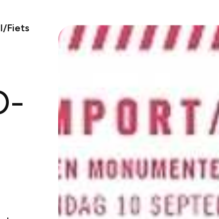
/Fiets
D-