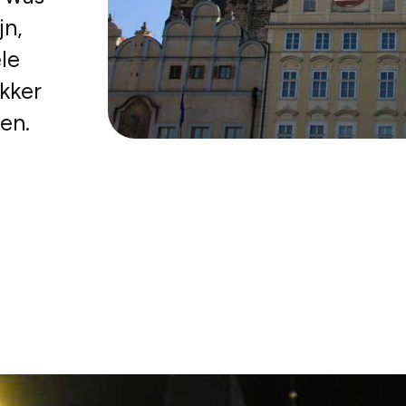
jn,
le
kker
en.