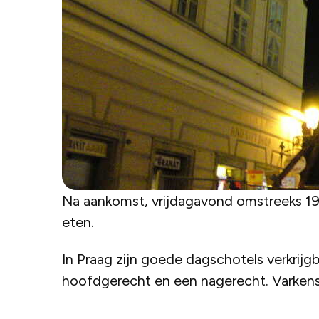
Na aankomst, vrijdagavond omstreeks 19
eten.
In Praag zijn goede dagschotels verkrijg
hoofdgerecht en een nagerecht. Varkensv