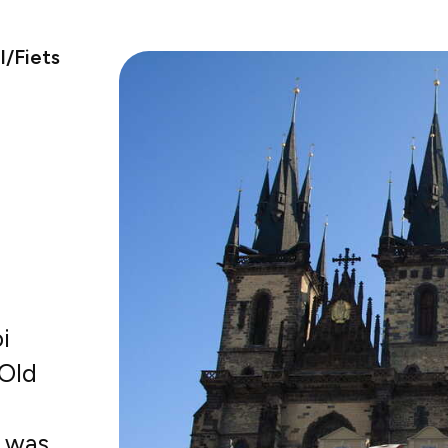
/Fiets
i
 Old
l was