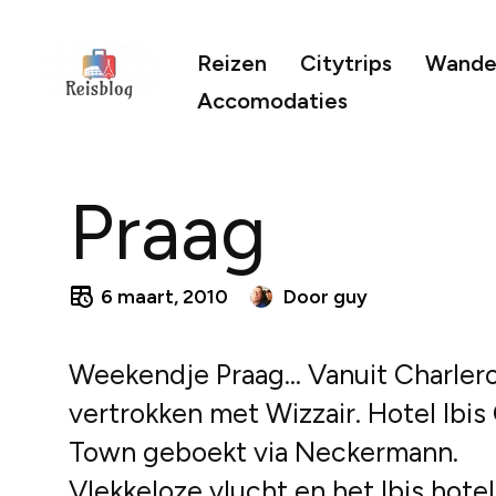
Reizen
Citytrips
Wandel
Accomodaties
Praag
6 maart, 2010
Door
guy
Weekendje Praag… Vanuit Charlero
vertrokken met Wizzair. Hotel Ibis
Town geboekt via Neckermann.
Vlekkeloze vlucht en het Ibis hote