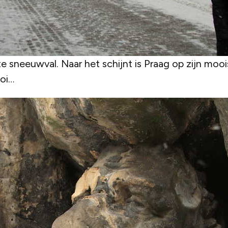
e sneeuwval. Naar het schijnt is Praag op zijn mo
oi…