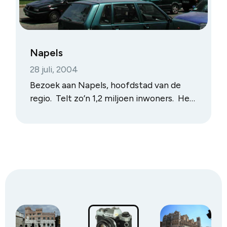
Napels
28 juli, 2004
Bezoek aan Napels, hoofdstad van de
regio. Telt zo’n 1,2 miljoen inwoners. Het
is de drukste stad van het zuiden. We
hadden onze dagtrip op voorhand
uitgestippeld, met goede tips van onze
Napolitaanse vrienden, maar toch
moesten we ferm knippen in het enorme
aanbod dat Napels te bieden heeft. Eén
dag Napels is veel te weinig om te
kunnen genieten.