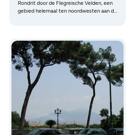
Rondrit door de Flegreische Velden, een
gebied helemaal ten noordwesten aan de
baai van Napels. Hoewel door de eeuwen
heen ontmanteld en verlaten, bevinden
zich hier nog enorm veel Romeinse
resten. We bezochten Pozzuoli, Baia,
Bacoli en Cumae. En we deden er twee
dagen over…