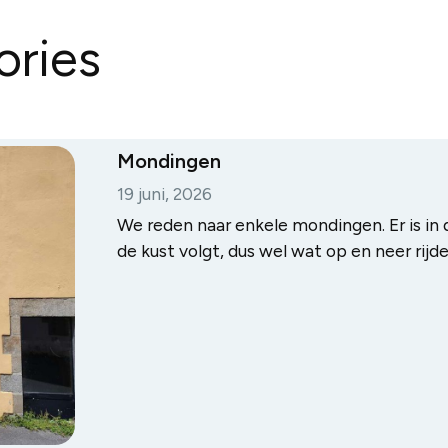
ories
Mondingen
19 juni, 2026
We reden naar enkele mondingen. Er is in 
de kust volgt, dus wel wat op en neer rij
meestal weinig of niets te zien, behalve 
een aantal foto’s …