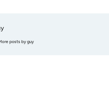
uy
More posts by guy