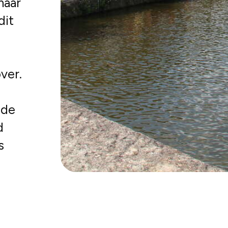
maar
dit
ver.
 de
d
s