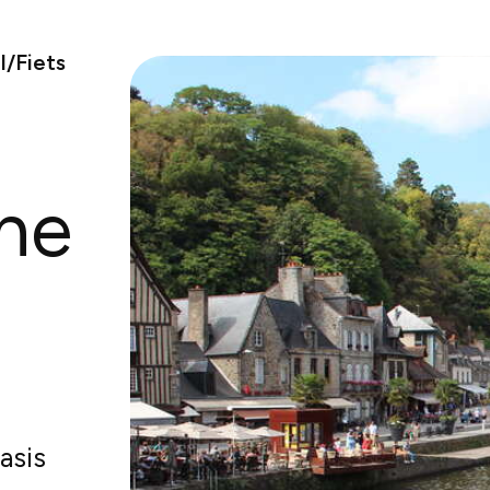
/Fiets
gne
asis