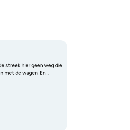
de streek hier geen weg die
den met de wagen. En
de mooie natuur. Dus enkel