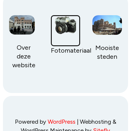
doorkruisen.
Over
Mooiste
Fotomateriaal
deze
steden
website
Powered by
WordPress
| Webhosting &
WordPress Maintenance by
Sitefly