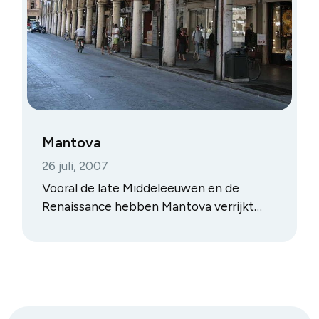
Mantova
26 juli, 2007
Vooral de late Middeleeuwen en de
Renaissance hebben Mantova verrijkt
met monumenten en kunstwerken, die
het tot één van de aantrekkelijkste
kunststeden van Noord-Italië maken.
Het oude centrum, met zijn stille,
geplaveide straten is van bescheiden
afmetingen en gemakkelijk te voet te