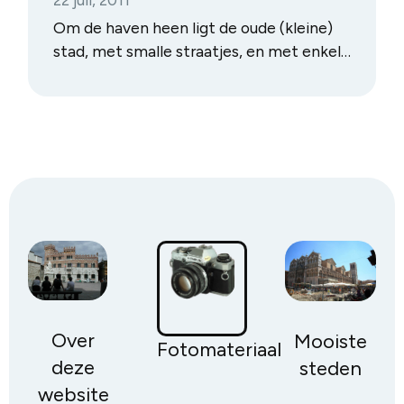
Om de haven heen ligt de oude (kleine)
stad, met smalle straatjes, en met enkele
renaissancistische en barokke gebouwen
en de campanile (Venetiaanse
klokkentoren). Meer is er echt niet te
zien, maar het oogt gezellig en
ontspannend..
Over
Mooiste
Fotomateriaal
deze
steden
website