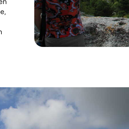
en
e,
n