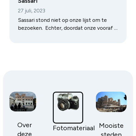
Sassari
27 juli, 2023
Sassari stond niet op onze lijst om te
bezoeken. Echter, doordat onze vooraf –
van thuis uit – geplande excursie naar de
Grotta di Nettuno vanuit Alghero niet
doorging wegens te veel en verkeerde
wind, besloten we om toch nog naar
Sassari te rijden.
Hierboven op de Piazza d’Italia het
Palazzo della Provincia
Over
Mooiste
Fotomateriaal
deze
steden