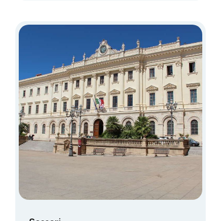
morgens in Genua.
Onze laatste accomodatie was in
Alghero. Na ingepakt te hebben,
stonden we reeds na een halfuur in Porto
Torres, omstreeks 10u30 dus.
Wat er te bezichtigen valt hier, hebben
we gezien, de rest ook…